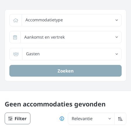
Accommodatietype
Aankomst en vertrek
Gasten
Zoeken
Geen accommodaties
gevonden
Filter
Relevantie
Oplop